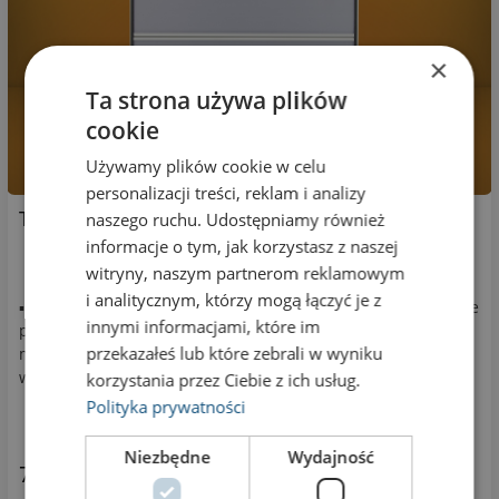
×
Ta strona używa plików
cookie
Używamy plików cookie w celu
personalizacji treści, reklam i analizy
Tabliczka przydrzwiowa Economy E-21-2-93W
naszego ruchu. Udostępniamy również
informacje o tym, jak korzystasz z naszej
witryny, naszym partnerom reklamowym
i analitycznym, którzy mogą łączyć je z
▪ boki pionowe z czarnego tworzywa o szer. 3 mm ▪ 2 poziome
innymi informacjami, które im
panele aluminiowe na wsuwkę 89,5 mm, szer. panelu 210
przekazałeś lub które zebrali w wyniku
mm, wys. 93 mm ▪ wys. każdego panelu 93 mm ▪ całkowite
wymiary tabliczki: 187 mm, szer. 216 mm
korzystania przez Ciebie z ich usług.
Polityka prywatności
Niezbędne
Wydajność
74,95 zł