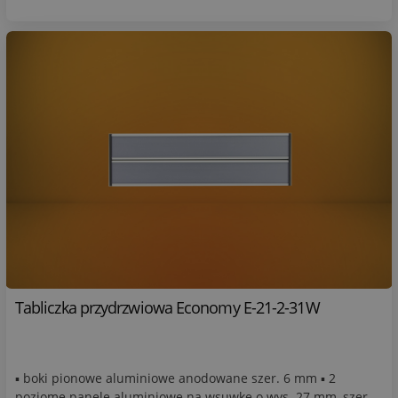
Tabliczka przydrzwiowa Economy E-21-2-31W
▪ boki pionowe aluminiowe anodowane szer. 6 mm ▪ 2
poziome panele aluminiowe na wsuwkę o wys. 27 mm, szer.