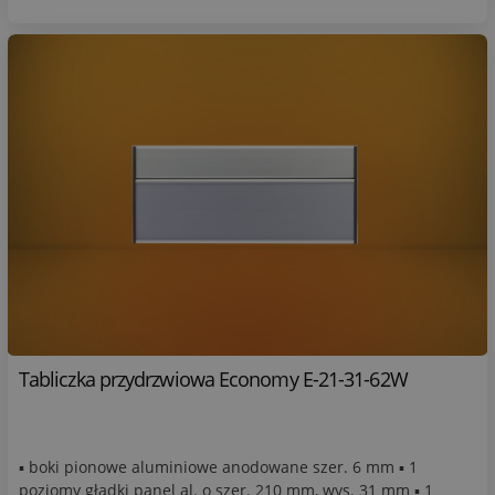
Tabliczka przydrzwiowa Economy E-21-31-62W
▪ boki pionowe aluminiowe anodowane szer. 6 mm ▪ 1
poziomy gładki panel al. o szer. 210 mm, wys. 31 mm ▪ 1