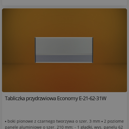
Tabliczka przydrzwiowa Economy E-21-62-31W
▪ boki pionowe z czarnego tworzywa o szer. 3 mm ▪ 2 poziome
panele aluminiowe o szer. 210 mm: - 1 gładki, wys. panelu 62