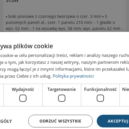
▪ boki pionowe z czarnego tworzywa o szer. 3 mm ▪ 5
poziomych paneli al., szer. 1 panelu 210 mm: - 1 gładki o
wys. 62 mm - 1 na wsuwkę wys. 58 mm, wys. panelu 62 mm -
3 na 2 wsuwki po 11,5 mm, wys. panelu 31 mm ▪ wym. tabl.:
wys. 218 m, szer. 216 mm
żywa plików cookie
okie w celu personalizacji treści, reklam i analizy naszego ru
112,16 zł
je o tym, jak korzystasz z naszej witryny, naszym partnerom re
rzy mogą łączyć je z innymi informacjami, które im przekazałeś l
a przez Ciebie z ich usług.
Polityka prywatności
Wydajność
Targetowanie
Funkcjonalność
Ni
EGÓŁY
ODRZUĆ WSZYSTKIE
AKCEPTUJ