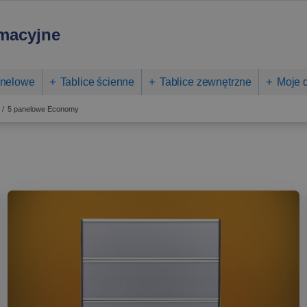
rmacyjne
anelowe
Tablice ścienne
Tablice zewnętrzne
Moje 
5 panelowe Economy