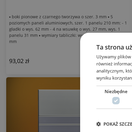
▪ boki pionowe z czarnego tworzywa o szer. 3 mm ▪ 5
poziomych paneli aluminiowych, szer. 1 panelu 210 mm: - 1
gładki o wys. 62 mm - 4 na wsuwkę o wys. 27 mm, wys. 1
panelu 31 mm ▪ wymiary tabliczki: wys. 187 mm, szer. 216
mm
Ta strona u
Używamy plików co
93,02 zł
również informac
analitycznym, któ
wyniku korzystani
Niezbędne
POKAŻ SZCZ