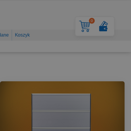
0
dane
Koszyk