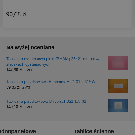
90,68 zł
Najwyżej oceniane
Tabliczka dystansowa plexi (PMMA) 25×21 cm, na 4
złączkach dystansowych
147,60
zł
z VAT
Tabliczka przydrzwiowa Economy E-21-31-2-31SW
59,85
zł
z VAT
Tabliczka przydrzwiowa Universal U21-187-31
149,18
zł
z VAT
 jednopanelowe
Tablice ścienne