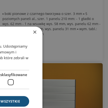
▪ boki pionowe z czarnego tworzywa o szer. 3 mm ▪ 5
poziomych paneli al., szer. 1 panelu 210 mm: - 1 gładki o
wys. 62 mm - 1 na wsuwkę wys. 58 mm, wys. panelu 62 mm -
3 na wsuwkę wys. 27 mm, wys. panelu 31 mm ▪ wym. tabl.:
×
wys. 218 m, szer. 216 mm
chu. Udostępniamy
103,37 zł
klamowym i
ub które zebrali w
esklasyfikowane
 WSZYSTKIE