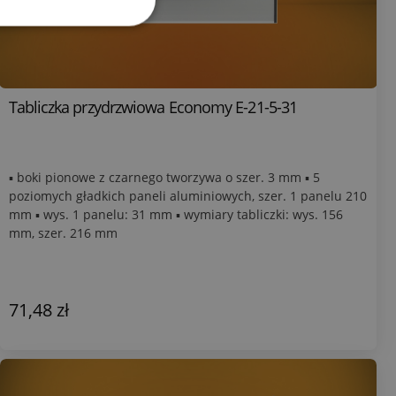
Tabliczka przydrzwiowa Economy E-21-5-31
▪ boki pionowe z czarnego tworzywa o szer. 3 mm ▪ 5
poziomych gładkich paneli aluminiowych, szer. 1 panelu 210
mm ▪ wys. 1 panelu: 31 mm ▪ wymiary tabliczki: wys. 156
mm, szer. 216 mm
71,48 zł