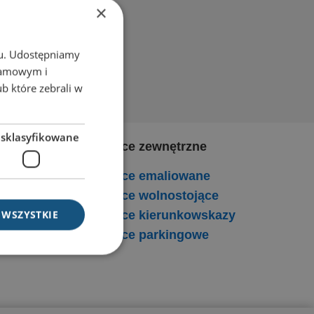
×
chu. Udostępniamy
klamowym i
ub które zebrali w
esklasyfikowane
Tablice zewnętrzne
Tablice emaliowane
Tablice wolnostojące
 WSZYSTKIE
Tablice kierunkowskazy
Tablice parkingowe