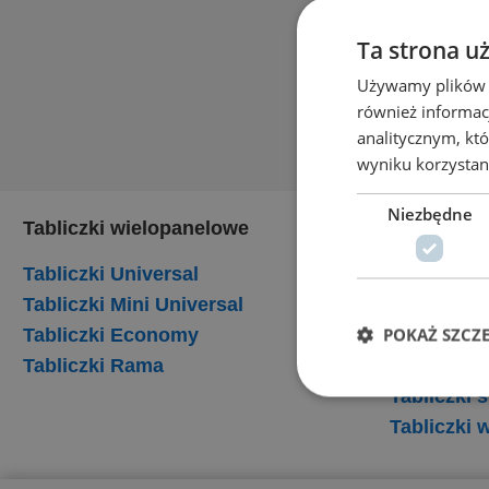
Ta strona u
Używamy plików co
również informac
analitycznym, któ
wyniku korzystani
Niezbędne
Tabliczki wielopanelowe
Tabliczki
Tabliczki Universal
Tabliczki
Tabliczki Mini Universal
Tabliczki
POKAŻ SZCZ
Tabliczki Economy
Tabliczki 
Tabliczki Rama
Tabliczki
Tabliczki
Tabliczki 