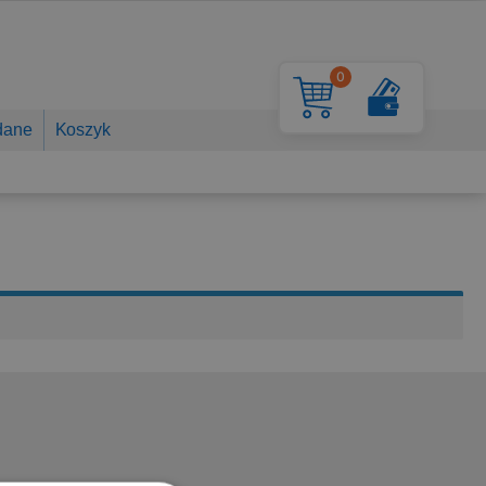
0
dane
Koszyk