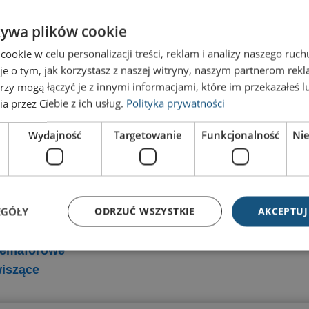
147,60
zł
z VAT
żywa plików cookie
Tabliczka przydrzwiowa Economy E-21-125-31SW
67,31
zł
z VAT
okie w celu personalizacji treści, reklam i analizy naszego ru
je o tym, jak korzystasz z naszej witryny, naszym partnerom re
Tabliczka przydrzwiowa Universal U21-125-62
rzy mogą łączyć je z innymi informacjami, które im przekazałeś l
117,07
zł
z VAT
a przez Ciebie z ich usług.
Polityka prywatności
Wydajność
Targetowanie
Funkcjonalność
Ni
 jednopanelowe
Tablice ścienne
 Kolebkowe
Tablice wielopanelowe
 magnetyczne
Tablice magnetyczne,
EGÓŁY
ODRZUĆ WSZYSTKIE
AKCEPTUJ
quick-change
suchościeralne
 dystansowe
 semaforowe
wiszące