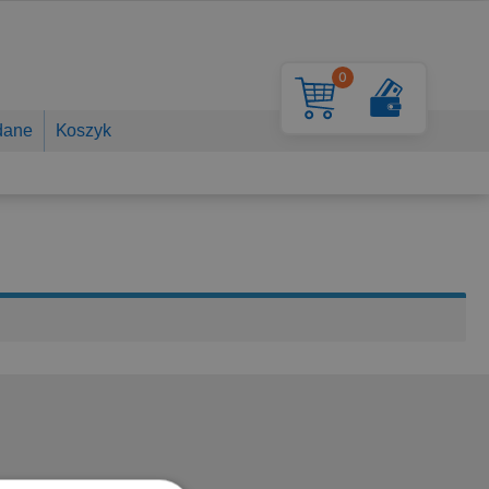
0
dane
Koszyk