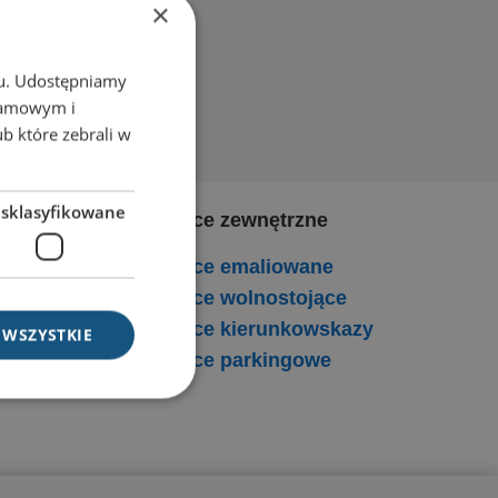
×
chu. Udostępniamy
klamowym i
ub które zebrali w
esklasyfikowane
Tablice zewnętrzne
Tablice emaliowane
Tablice wolnostojące
Tablice kierunkowskazy
 WSZYSTKIE
Tablice parkingowe