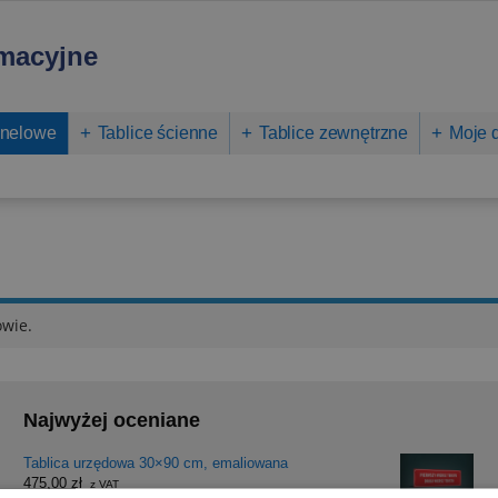
rmacyjne
anelowe
Tablice ścienne
Tablice zewnętrzne
Moje 
owie.
Najwyżej oceniane
Tablica urzędowa 30×90 cm, emaliowana
475,00
zł
z VAT