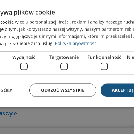
żywa plików cookie
Tabliczka przydrzwiowa Universal U21-3-31W
87,46
zł
z VAT
okie w celu personalizacji treści, reklam i analizy naszego ru
je o tym, jak korzystasz z naszej witryny, naszym partnerom re
Tabliczka przydrzwiowa Universal U21-2-31W
66,19
zł
rzy mogą łączyć je z innymi informacjami, które im przekazałeś l
z VAT
a przez Ciebie z ich usług.
Polityka prywatności
Wydajność
Targetowanie
Funkcjonalność
Ni
 jednopanelowe
Tablice ścienne
 Kolebkowe
Tablice wielopanelowe
 magnetyczne
Tablice magnetyczne,
quick-change
suchościeralne
EGÓŁY
ODRZUĆ WSZYSTKIE
AKCEPTUJ
 dystansowe
 semaforowe
wiszące