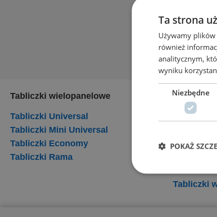
Ta strona u
Używamy plików co
również informac
analitycznym, któ
wyniku korzystani
Niezbędne
Tabliczki wielopanelowe
Tabliczki
Tabliczki Universal
Tabliczki
Tabliczki Mini Universal
Tabliczki
Tabliczki Economy
Tabliczki 
POKAŻ SZCZ
Tabliczki Rama
Tabliczki
Tabliczki
Tabliczki 