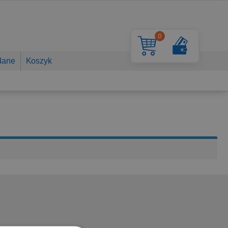
0
dane
Koszyk