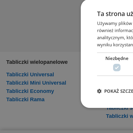
Ta strona u
Używamy plików co
również informac
analitycznym, któ
wyniku korzystani
Niezbędne
Tabliczki wielopanelowe
Tabliczki
Tabliczki Universal
Tabliczki
Tabliczki Mini Universal
Tabliczki
POKAŻ SZCZ
Tabliczki Economy
Tabliczki 
Tabliczki Rama
Tabliczki
Tabliczki
Tabliczki 