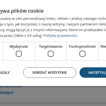
147,60
zł
z VAT
żywa plików cookie
Tabliczka przydrzwiowa Economy E-21-2-31SW
47,58
zł
z VAT
okie w celu personalizacji treści, reklam i analizy naszego ru
je o tym, jak korzystasz z naszej witryny, naszym partnerom re
Tabliczka przydrzwiowa Universal U21-125-93
rzy mogą łączyć je z innymi informacjami, które im przekazałeś l
131,04
zł
z VAT
a przez Ciebie z ich usług.
Polityka prywatności
Wydajność
Targetowanie
Funkcjonalność
Ni
 jednopanelowe
Tablice ścienne
 Kolebkowe
Tablice wielopanelowe
 magnetyczne
Tablice magnetyczne,
EGÓŁY
ODRZUĆ WSZYSTKIE
AKCEPTUJ
quick-change
suchościeralne
 dystansowe
 semaforowe
wiszące