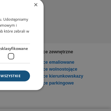
×
chu. Udostępniamy
klamowym i
ub które zebrali w
esklasyfikowane
Tablice zewnętrzne
Tablice emaliowane
Tablice wolnostojące
 WSZYSTKIE
Tablice kierunkowskazy
Tablice parkingowe