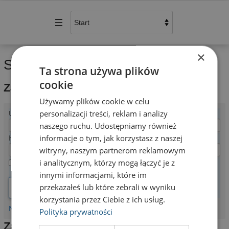
×
Szczegóły konta
Ta strona używa plików
cookie
Zaloguj się
Używamy plików cookie w celu
Wymagane
personalizacji treści, reklam i analizy
Użytkownik lub e-mail
*
naszego ruchu. Udostępniamy również
Wymagane
informacje o tym, jak korzystasz z naszej
Hasło
*
witryny, naszym partnerom reklamowym
i analitycznym, którzy mogą łączyć je z
Zapamiętaj mnie
innymi informacjami, które im
przekazałeś lub które zebrali w wyniku
Zaloguj się
korzystania przez Ciebie z ich usług.
Nie pamiętasz hasła?
Polityka prywatności
Zarejestruj się