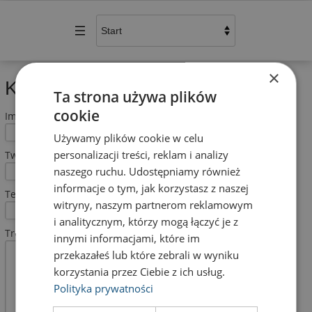
×
Kontakt
Ta strona używa plików
cookie
Imię i nazwisko (wymagane)
Używamy plików cookie w celu
personalizacji treści, reklam i analizy
Twój email (wymagane)
naszego ruchu. Udostępniamy również
informacje o tym, jak korzystasz z naszej
Temat
witryny, naszym partnerom reklamowym
i analitycznym, którzy mogą łączyć je z
Treść wiadomości
innymi informacjami, które im
przekazałeś lub które zebrali w wyniku
korzystania przez Ciebie z ich usług.
Polityka prywatności