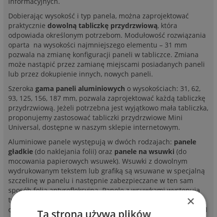
informacyjnych.
Dobierając wysokość i typ panela, można zaprojektować
praktycznie
dowolną tabliczkę przydrzwiową
, która
odpowiada określonym potrzebom. Modułowość rozwiązania
oparta na wysokości najmniejszego elementu – 31 mm
pozwala na zmianę konfiguracji paneli w tabliczce. Zmiana
może nastąpić przez zamianę miejscami posiadanych paneli
lub przez dokupienie innych, nowych paneli.
Szeroka
gama paneli aluminiowych
o wysokościach: 31, 62,
93, 125, 156, 187 mm, pozwala zaprojektować każdą tabliczkę
przydrzwiową. Jeżeli potrzebna jest wyjątkowo mała tabliczka,
proponujemy zastosować tabliczki przydrzwiowe Mini
Universal, dostępne w naszym sklepie internetowym.
Aluminiowe panele występują w dwóch rodzajach:
panele
gładkie
(do naklejania folii) oraz
panele na wsuwki
(do
mocowania papierowych wsuwek). Wsuwki z dowolnym
wydrukowanym tekstem lub grafiką są wsuwane w specjalną
szczelinę w panelu i następnie zabezpieczane w ten sam
sposób folią antyrefleksyjną. Panele z wsuwkami występują
×
tylko w wysokościach 31, 62 i 93 mm. Wsuwki mają wysokość
odpowiednio 27, 58 i 89,5 mm. Dodatkowo panel wysokości 31
Ta strona używa plików