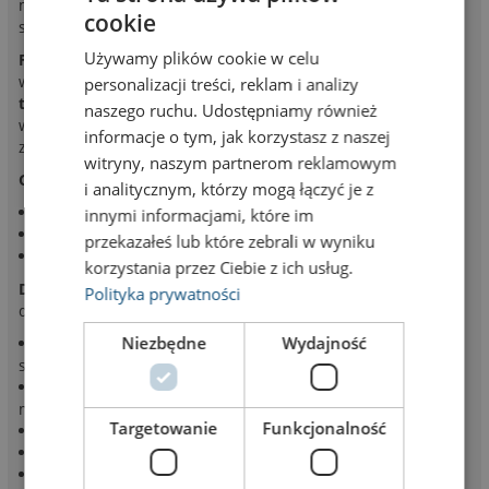
mm występuje w wersji SW – dzielonej na dwie połączone ze
cookie
sobą wsuwki wysokości 11,5 mm każda.
Używamy plików cookie w celu
Folia antyrefleksyjna
lekko przyciemnia kolor wsuwki i
wydruku. Można to zaobserwować na zdjęciach.
Bazę
personalizacji treści, reklam i analizy
tabliczki
tworzą dwie pionowe kształtki z tworzywa z
naszego ruchu. Udostępniamy również
wyprofilowanymi zatrzaskami na panele. Dodatkowo można
informacje o tym, jak korzystasz z naszej
zaopatrzyć się w specjalny klucz do wyciągania paneli.
witryny, naszym partnerom reklamowym
Główne zastosowania:
i analitycznym, którzy mogą łączyć je z
najtańszy system z wymiennymi panelami
innymi informacjami, które im
do oznakowania szkół, budynków użyteczności publicznej
przekazałeś lub które zebrali w wyniku
najmniej elementów składowych, najłatwiejsza obsługa
korzystania przez Ciebie z ich usług.
Dane tabliczki
: tabliczka przydrzwiowa Economy
Polityka prywatności
dwupanelowa E-21-2-93W
Niezbędne
Wydajność
boki pionowe z czarnego tworzywa (przekrój prostokątny,
szerokość 3 mm)
2 poziome panele aluminiowe na wsuwkę wysokości 89,5
mm (srebrne, anodowane); szerokość panelu 210 mm
Targetowanie
Funkcjonalność
wysokość każdego panelu – 93 mm
wysokość całkowita tabliczki – 187 mm
całkowita szerokość tabliczki – 216 mm