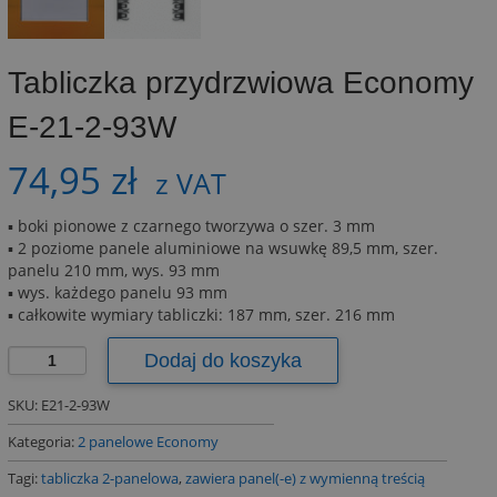
Tabliczka przydrzwiowa Economy
E-21-2-93W
74,95
zł
z VAT
▪ boki pionowe z czarnego tworzywa o szer. 3 mm
▪ 2 poziome panele aluminiowe na wsuwkę 89,5 mm, szer.
panelu 210 mm, wys. 93 mm
▪ wys. każdego panelu 93 mm
▪ całkowite wymiary tabliczki: 187 mm, szer. 216 mm
ilość
Dodaj do koszyka
Tabliczka
przydrzwiowa
SKU:
E21-2-93W
Economy
Kategoria:
2 panelowe Economy
E-
21-
Tagi:
tabliczka 2-panelowa
,
zawiera panel(-e) z wymienną treścią
2-