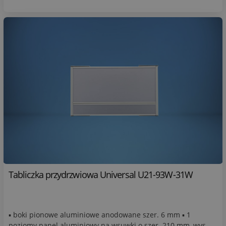
Tabliczka przydrzwiowa Universal U21-93W-31W
▪ boki pionowe aluminiowe anodowane szer. 6 mm ▪ 1
poziomy panel aluminiowy na wsuwki o szer. 210 mm, wys.