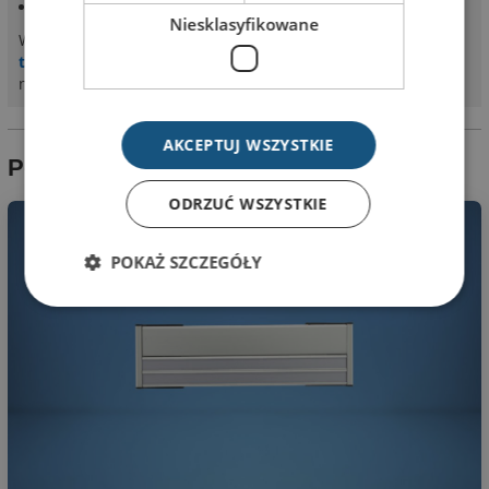
montaż tabliczki na taśmach dwustronnych (w komplecie)
Niesklasyfikowane
Więcej informacji na temat tabliczek znajdziesz na stronie
tabliczki przydrzwiowe
. Szersze informacje o firmie RAMA
na stronie producenta
RAMA.net.pl
AKCEPTUJ WSZYSTKIE
Pokrewne produkty
ODRZUĆ WSZYSTKIE
POKAŻ SZCZEGÓŁY