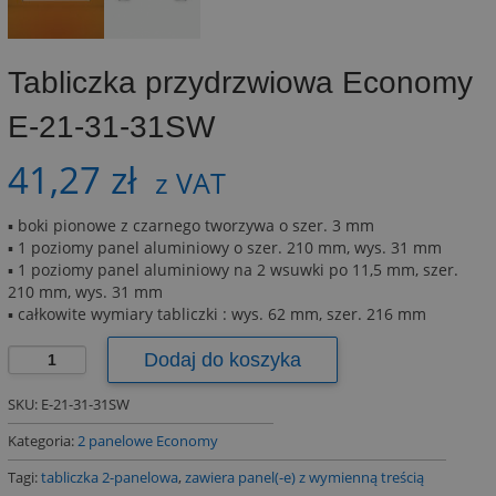
Tabliczka przydrzwiowa Economy
E-21-31-31SW
41,27
zł
z VAT
▪ boki pionowe z czarnego tworzywa o szer. 3 mm
▪ 1 poziomy panel aluminiowy o szer. 210 mm, wys. 31 mm
▪ 1 poziomy panel aluminiowy na 2 wsuwki po 11,5 mm, szer.
210 mm, wys. 31 mm
▪ całkowite wymiary tabliczki : wys. 62 mm, szer. 216 mm
ilość
Dodaj do koszyka
Tabliczka
przydrzwiowa
SKU:
E-21-31-31SW
Economy
Kategoria:
2 panelowe Economy
E-
21-
Tagi:
tabliczka 2-panelowa
,
zawiera panel(-e) z wymienną treścią
31-