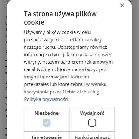
mm występuje w wersji SW – dzielonej na dwie połączone ze
×
sobą wsuwki wysokości 11,5 mm każda.
Ta strona używa plików
Folia antyrefleksyjna
lekko przyciemnia kolor wsuwki i
cookie
wydruku. Można to zaobserwować na zdjęciach.
Bazę
tabliczki
tworzą dwie pionowe kształtki z tworzywa z
Używamy plików cookie w celu
wyprofilowanymi zatrzaskami na panele. Dodatkowo można
personalizacji treści, reklam i analizy
zaopatrzyć się w specjalny klucz do wyciągania paneli.
naszego ruchu. Udostępniamy również
Główne zastosowania:
informacje o tym, jak korzystasz z naszej
najtańszy system z wymiennymi panelami
witryny, naszym partnerom reklamowym
do oznakowania szkół, budynków użyteczności publicznej
i analitycznym, którzy mogą łączyć je z
najmniej elementów składowych, najłatwiejsza obsługa
innymi informacjami, które im
Dane tabliczki
: tabliczka przydrzwiowa Economy
przekazałeś lub które zebrali w wyniku
dwupanelowa E-21-31-31SW
korzystania przez Ciebie z ich usług.
boki pionowe z czarnego tworzywa (przekrój prostokątny,
Polityka prywatności
szerokość 3 mm)
1 poziomy gładki panel aluminiowy (srebrny, anodowany);
Niezbędne
Wydajność
szerokość panelu 210 mm, do oklejania folią lub do
naniesienia nadruku
wysokość panelu – 31 mm
1 poziomy panel aluminiowy na 2 wsuwki (srebrny,
Targetowanie
Funkcjonalność