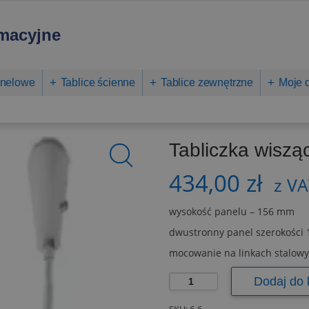
rmacyjne
anelowe
Tablice ścienne
Tablice zewnętrzne
Moje 
Tabliczka wisz
434,00
zł
z VA
wysokość panelu – 156 mm
dwustronny panel szerokości
mocowanie na linkach stalowy
ilość
Dodaj do 
Tabliczka
wisząca