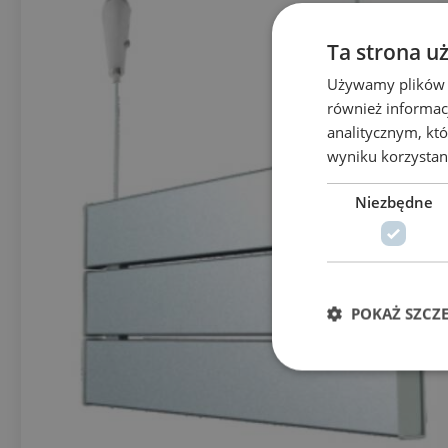
Ta strona u
Używamy plików co
również informac
analitycznym, któ
wyniku korzystani
Niezbędne
POKAŻ SZCZ