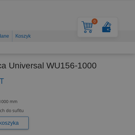
0
dane
Koszyk
ąca Universal WU156-1000
T
 1000 mm
ch do sufitu
koszyka