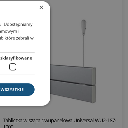
×
chu. Udostępniamy
klamowym i
ub które zebrali w
esklasyfikowane
 WSZYSTKIE
Tabliczka wisząca dwupanelowa Universal WU2-187-
1000