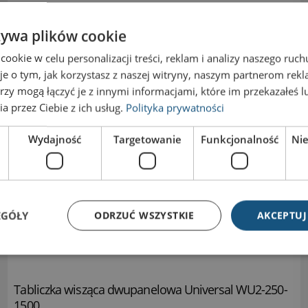
żywa plików cookie
okie w celu personalizacji treści, reklam i analizy naszego ru
je o tym, jak korzystasz z naszej witryny, naszym partnerom re
rzy mogą łączyć je z innymi informacjami, które im przekazałeś l
a przez Ciebie z ich usług.
Polityka prywatności
Wydajność
Targetowanie
Funkcjonalność
Ni
EGÓŁY
ODRZUĆ WSZYSTKIE
AKCEPTUJ
Tabliczka wisząca dwupanelowa Universal WU2-250-
1500