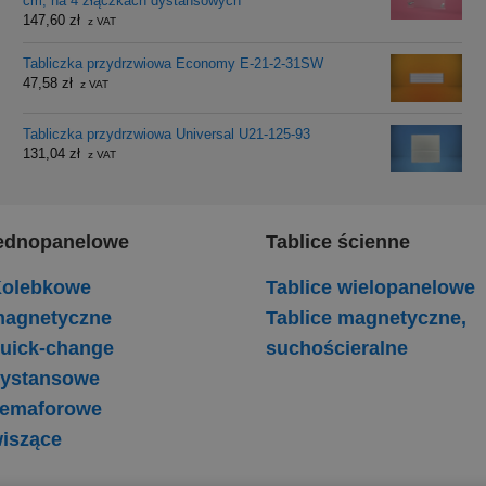
cm, na 4 złączkach dystansowych
147,60
zł
z VAT
Tabliczka przydrzwiowa Economy E-21-2-31SW
47,58
zł
z VAT
Tabliczka przydrzwiowa Universal U21-125-93
131,04
zł
z VAT
 jednopanelowe
Tablice ścienne
 Kolebkowe
Tablice wielopanelowe
 magnetyczne
Tablice magnetyczne,
quick-change
suchościeralne
 dystansowe
 semaforowe
wiszące