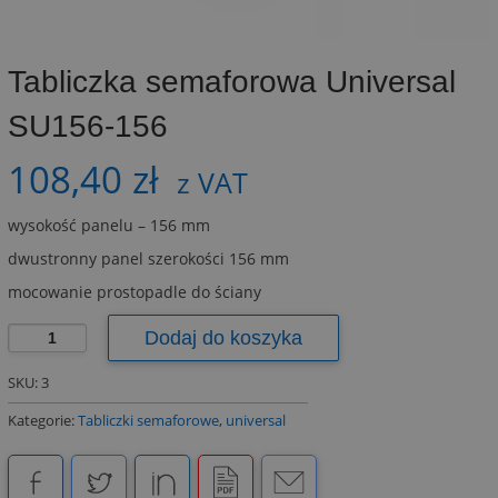
Tabliczka semaforowa Universal
SU156-156
108,40
zł
z VAT
wysokość panelu – 156 mm
dwustronny panel szerokości 156 mm
mocowanie prostopadle do ściany
ilość
Dodaj do koszyka
Tabliczka
semaforowa
SKU:
3
Universal
Kategorie:
Tabliczki semaforowe
,
universal
SU156-
156