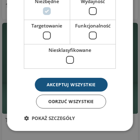
Niezbędne
Wydajność
166,20 zł
Targetowanie
Funkcjonalność
Niesklasyfikowane
AKCEPTUJ WSZYSTKIE
ODRZUĆ WSZYSTKIE
POKAŻ SZCZEGÓŁY
Tabliczka przydrzwiowa Rama R-21-62-4-31