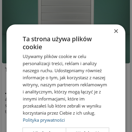
×
Ta strona używa plików
cookie
Używamy plików cookie w celu
personalizacji treści, reklam i analizy
Tabliczka przydrzwiowa Rama R-21-6-31
naszego ruchu. Udostępniamy również
informacje o tym, jak korzystasz z naszej
witryny, naszym partnerom reklamowym
i analitycznym, którzy mogą łączyć je z
▪ boki pionowe oraz górna i dolna listwa z profili
innymi informacjami, które im
aluminiowych szer. 15 mm ▪ 6 poziomych gładkich paneli al.,
szer. panelu 210 mm, ▪ wys. 1 panelu 31 mm ▪ wymiary
przekazałeś lub które zebrali w wyniku
tabliczki: wys. 217 mm, szer. 240 mm
korzystania przez Ciebie z ich usług.
Polityka prywatności