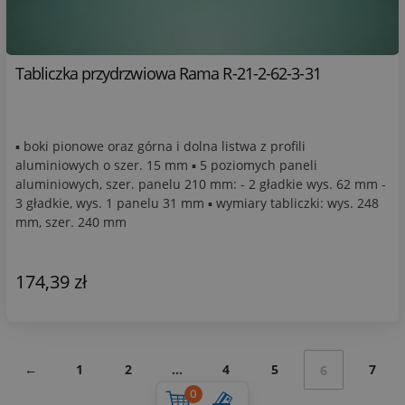
Tabliczka przydrzwiowa Rama R-21-2-62-3-31
▪ boki pionowe oraz górna i dolna listwa z profili
aluminiowych o szer. 15 mm ▪ 5 poziomych paneli
aluminiowych, szer. panelu 210 mm: - 2 gładkie wys. 62 mm -
3 gładkie, wys. 1 panelu 31 mm ▪ wymiary tabliczki: wys. 248
mm, szer. 240 mm
174,39 zł
←
1
2
…
4
5
7
6
0